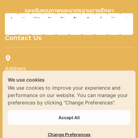
รองรับคุณภาพและมาตรฐานการศึกษา
Contact Us
Address
Mastery by Crest School - หลักสูตรไทยภายใต้ศูนย์การเรียนเครสท์
We use cookies
สคูล
We use cookies to improve your experience and
performance on our website. You can manage your
444 ชั้น 12, อาคาร MBK Tower ถนนพญาไท แขวงวังใหม่ เขต
ปทุมวัน กรุงเทพฯ 10330
preferences by clicking "Change Preferences".
Accept All
Copyright © 2024 crestschoolbangkok.com | Hosted &
Change Preferences
Developed by WebsiteGang